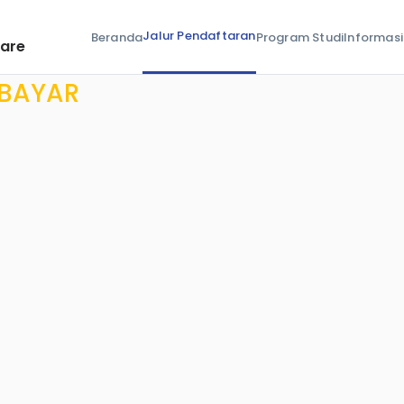
Jalur Pendaftaran
Beranda
Program Studi
Informasi
pare
BAYAR